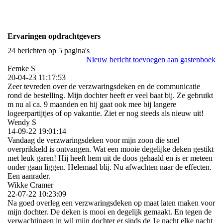
Ervaringen opdrachtgevers
24 berichten op 5 pagina's
Nieuw bericht toevoegen aan gastenboek
Femke S
20-04-23
11:17:53
Zeer tevreden over de verzwaringsdeken en de communicatie
rond de bestelling. Mijn dochter heeft er veel baat bij. Ze gebruikt
m nu al ca. 9 maanden en hij gaat ook mee bij langere
logeerpartijtjes of op vakantie. Ziet er nog steeds als nieuw uit!
Wendy S
14-09-22
19:01:14
Vandaag de verzwaringsdeken voor mijn zoon die snel
overprikkeld is ontvangen. Wat een mooie degelijke deken gestikt
met leuk garen! Hij heeft hem uit de doos gehaald en is er meteen
onder gaan liggen. Helemaal blij. Nu afwachten naar de effecten.
Een aanrader.
Wikke Cramer
22-07-22
10:23:09
Na goed overleg een verzwaringsdeken op maat laten maken voor
mijn dochter. De deken is mooi en degelijk gemaakt. En tegen de
verwachtingen in wil mijn dochter er sinds de 1e nacht elke nacht