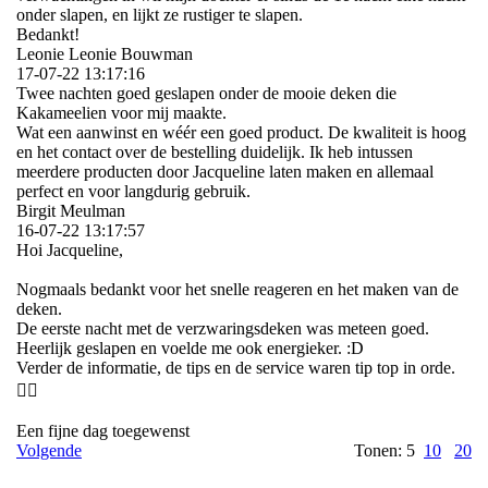
onder slapen, en lijkt ze rustiger te slapen.
Bedankt!
Leonie Leonie Bouwman
17-07-22
13:17:16
Twee nachten goed geslapen onder de mooie deken die
Kakameelien voor mij maakte.
Wat een aanwinst en wéér een goed product. De kwaliteit is hoog
en het contact over de bestelling duidelijk. Ik heb intussen
meerdere producten door Jacqueline laten maken en allemaal
perfect en voor langdurig gebruik.
Birgit Meulman
16-07-22
13:17:57
Hoi Jacqueline,
Nogmaals bedankt voor het snelle reageren en het maken van de
deken.
De eerste nacht met de verzwaringsdeken was meteen goed.
Heerlijk geslapen en voelde me ook energieker. :D
Verder de informatie, de tips en de service waren tip top in orde.
👍🏻
Een fijne dag toegewenst
Volgende
Tonen: 5
10
20